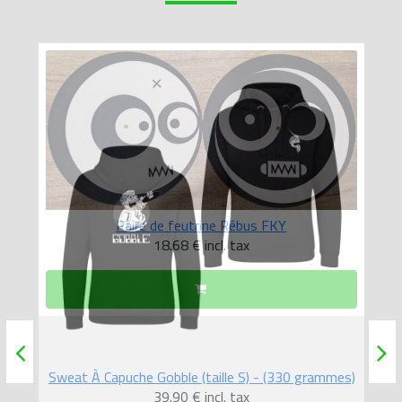
Paire de feutrine Rébus FKY
18.68 €
incl. tax
mes)