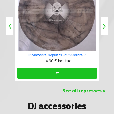
Mazykka Reprints -12 Marbré
14.90 €
incl. tax
See all represses >
DJ accessories