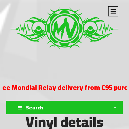
ndial Relay delivery from €95 purchase
Search
Vinyl details