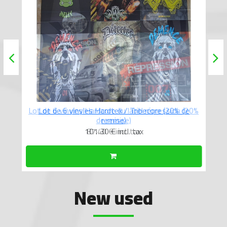
Lot de 6 vinyles Hardcore du label répression (20%
de remise)
87.40 €
incl. tax
New used