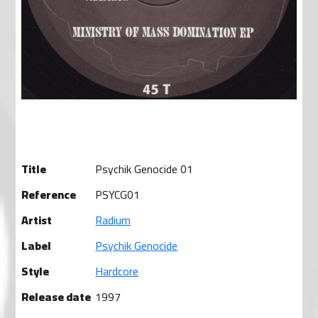
Title
Psychik Genocide 01
Reference
PSYCG01
Artist
Radium
Label
Psychik Genocide
Style
Hardcore
Release date
1997